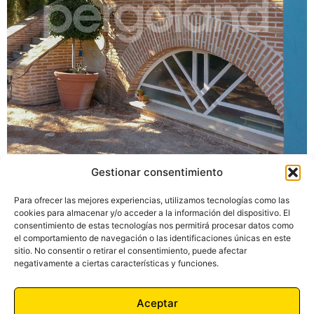
Gestionar consentimiento
Para ofrecer las mejores experiencias, utilizamos tecnologías como las
cookies para almacenar y/o acceder a la información del dispositivo. El
consentimiento de estas tecnologías nos permitirá procesar datos como
el comportamiento de navegación o las identificaciones únicas en este
sitio. No consentir o retirar el consentimiento, puede afectar
negativamente a ciertas características y funciones.
2026 – PERGOLAND CASAS DE MADERA Y TEJADOS LIGEROS,
Aceptar
S.L. Todos los derechos reservados