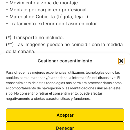
– Movimiento a zona de montaje
– Montaje por carpintero profesional
– Material de Cubierta (tégola, teja…)
– Tratamiento exterior con Lasur en color
(*) Transporte no incluido.
(**) Las imagenes pueden no coincidir con la medida
de la cabaña.
Gestionar consentimiento
ANTERIOR
SIGUIENTE
Modelo Sally
Modelo Roger
Para ofrecer las mejores experiencias, utilizamos tecnologías como las
cookies para almacenar y/o acceder a la información del dispositivo. El
consentimiento de estas tecnologías nos permitirá procesar datos como
el comportamiento de navegación o las identificaciones únicas en este
sitio. No consentir o retirar el consentimiento, puede afectar
negativamente a ciertas características y funciones.
2026 – PERGOLAND CASAS DE MADERA Y TEJADOS LIGEROS,
Aceptar
S.L. Todos los derechos reservados
Política de privacidad y uso de cookies
Avisos Legales
Denegar