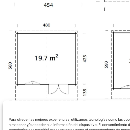
Para ofrecer las mejores experiencias, utilizamos tecnologías como las coo
ANTERIOR
almacenar y/o acceder a la información del dispositivo. El consentimiento 
Modelo Bret
tecnologías nos permitirá procesar datos como el comportamiento de nave