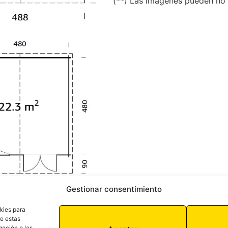
(**) Las imagenes pueden no 
Gestionar consentimiento
kies para
de estas
gación o las