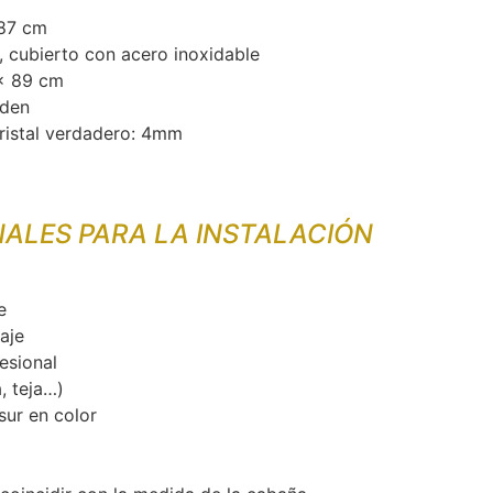
187 cm
, cubierto con acero inoxidable
 x 89 cm
rden
Cristal verdadero: 4mm
NALES PARA LA INSTALACIÓN
e
aje
esional
, teja…)
sur en color