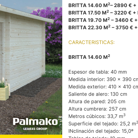
2
BRITTA 14.60 M
– 2890 € +
2
BRITTA 17.50 M
– 3220 € + 
2
BRITTA 19.70 M
– 3460 € +
2
BRITTA 22.30 M
– 3750 € +
CARACTERISTICAS:
2
BRITTA 14.60 M
Espesor de tabla: 40 mm
Medida interior: 390 x 390 c
Medida exterior: 410 x 410 c
Saliente de alero: 130 cm
Altura de pared: 205 cm
Altura cumbrera: 257 cm
3
Metros cúbicos: 33,7 m
Superficie del tejado: 25,2 m
INclinación del tejado: 15,0º